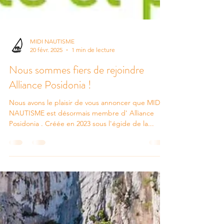
MIDI NAUTISME
20 févr. 2025
1 min de lecture
Nous sommes fiers de rejoindre
Alliance Posidonia !
Nous avons le plaisir de vous annoncer que MIDI
NAUTISME est désormais membre d' Alliance
Posidonia . Créée en 2023 sous l'égide de la...