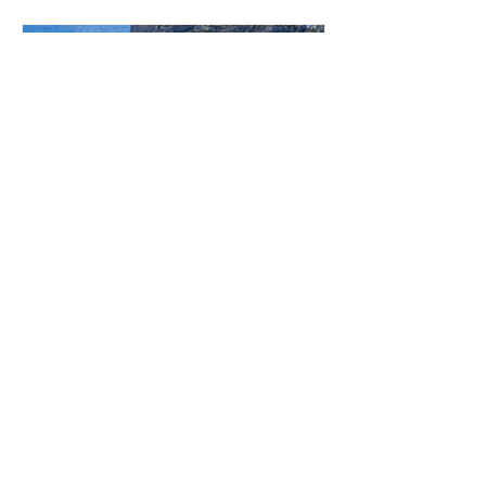
MIDI NAUTISME
Le Parc National des Calanques
Joyau naturel de la Méditerranée, c'est
l'un des plus beaux espaces protégés
en France. Classé Parc National depuis
2012, il s'étend sur...